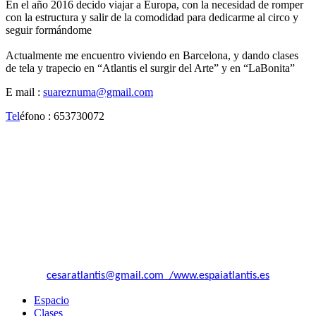
En el año 2016 decido viajar a Europa, con la necesidad de romper
con la estructura y salir de la comodidad para dedicarme al circo y
seguir formándome
Actualmente me encuentro viviendo en Barcelona, y dando clases
de tela y trapecio en “Atlantis el surgir del Arte” y en “LaBonita”
E mail :
suareznuma@gmail.com
Tel
éfono : 653730072
Asociación Atlantis El Surgir Del Arte.
Entidad sin fines de lucro.
Recogida al real decreto de Hacienda 1624/92, CIF G66466632
Calle MARTI MOLINS Nº21
08027 Barcelona
+34 664 82 49 87
cesaratlantis@gmail.com /www.espaiatlantis.es
Espacio
Clases