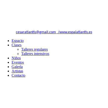
Asociación Atlantis El Surgir Del Arte.
Entidad sin fines de lucro.
Recogida al real decreto de Hacienda 1624/92, CIF G66466632
Calle MARTI MOLINS Nº21
08027 Barcelona
+34 664 82 49 87
cesaratlantis@gmail.com /www.espaiatlantis.es
Espacio
Clases
Talleres regulares
Talleres intensivos
Niños
Eventos
Galería
Artistas
Contacto